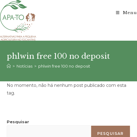
Ir
para
Menu
o
conteúdo
phlwin free 100 no deposit
>
Notícias
>
phlwin free 100 no deposit
No momento, não há nenhum post publicado com esta
tag.
Pesquisar
PESQUISAR