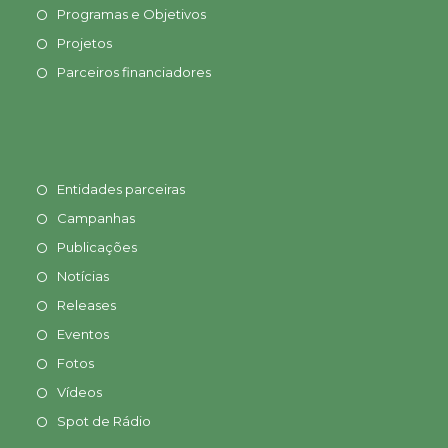
Programas e Objetivos
Projetos
Parceiros financiadores
Entidades parceiras
Campanhas
Publicações
Notícias
Releases
Eventos
Fotos
Vídeos
Spot de Rádio