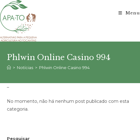
Ir
para
Menu
o
conteúdo
Phlwin Online Casino 994
>
Notícias
>
Phlwin Online Casino 994
–
No momento, não há nenhum post publicado com esta
categoria.
Pesquisar