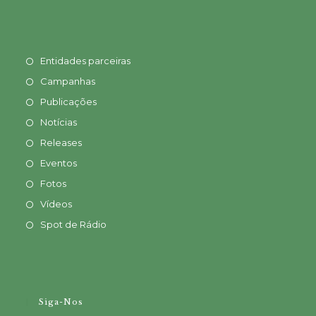
Entidades parceiras
Campanhas
Publicações
Notícias
Releases
Eventos
Fotos
Vídeos
Spot de Rádio
Siga-Nos