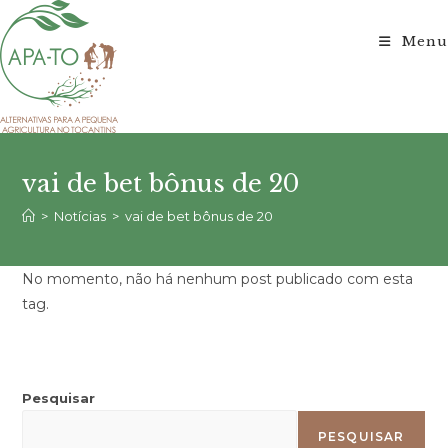
Ir
para
Menu
o
conteúdo
vai de bet bônus de 20
>
Notícias
>
vai de bet bônus de 20
No momento, não há nenhum post publicado com esta
tag.
Pesquisar
PESQUISAR