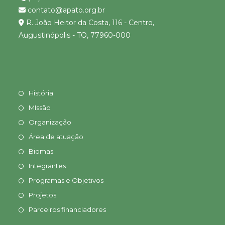
contato@apato.org.br
R. João Heitor da Costa, 116 - Centro,
Augustinópolis - TO, 77960-000
História
MIssão
Organização
Área de atuação
Biomas
Integrantes
Programas e Objetivos
Projetos
Parceiros financiadores