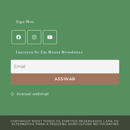
Siga-Nos
Inscreva-Se Em Nossa Newsletter
Opens
Acessar webmail
in
a
new
COPYRIGHT ©2021 TODOS OS DIREITOS RESERVADOS | APA-TO:
tab
ALTERNATIVA PARA A PEQUENA AGRICULTURA NO TOCANTINS