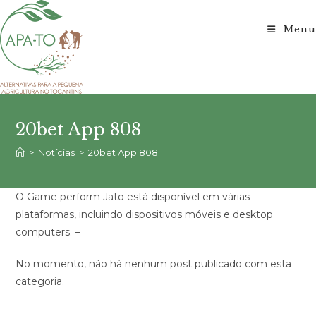
Ir
para
Menu
o
conteúdo
20bet App 808
>
Notícias
>
20bet App 808
O Game perform Jato está disponível em várias
plataformas, incluindo dispositivos móveis e desktop
computers. –
No momento, não há nenhum post publicado com esta
categoria.