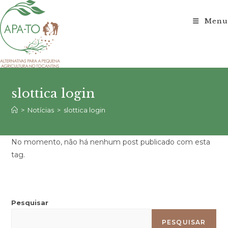
Ir
para
Menu
o
conteúdo
slottica login
>
Notícias
>
slottica login
No momento, não há nenhum post publicado com esta
tag.
Pesquisar
PESQUISAR