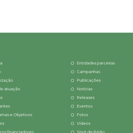
ia
Entidades parceiras
o
Campanhas
ização
Publicações
de atuação
Notícias
s
Releases
antes
Eventos
amas e Objetivos
Fotos
tos
Vídeos
ros financiadores
Spot de Rádio