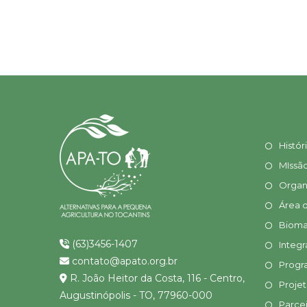
Histór
MIssã
Organ
Área 
Bioma
(63)3456-1407
Integr
contato@apato.org.br
Progr
R. João Heitor da Costa, 116 - Centro,
Proje
Augustinópolis - TO, 77960-000
Parcei