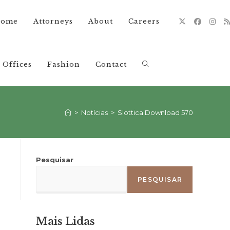
ome
Attorneys
About
Careers
Offices
Fashion
Contact
Alternar
pesquisa
>
Notícias
>
Slottica Download 570
do
Pesquisar
PESQUISAR
site
Mais Lidas