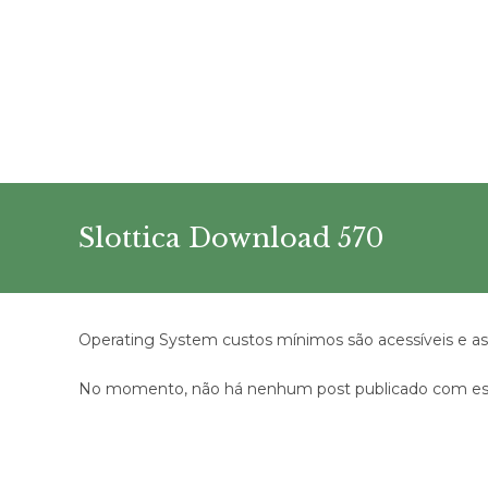
Ir
para
o
conteúdo
Slottica Download 570
Operating System custos mínimos são acessíveis e as 
No momento, não há nenhum post publicado com est