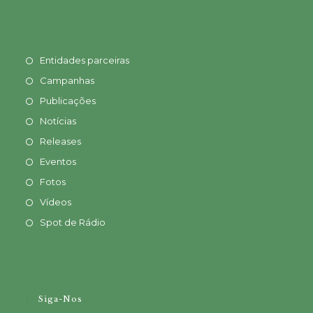
Entidades parceiras
Campanhas
Publicações
Notícias
Releases
Eventos
Fotos
Vídeos
Spot de Rádio
Siga-Nos