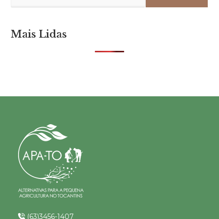
Mais Lidas
(63)3456-1407