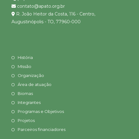
contato@apato.org.br
R. João Heitor da Costa, 116 - Centro,
Augustinópolis - TO, 77960-000
História
MIssão
Organização
Área de atuação
Biomas
Integrantes
Programas e Objetivos
Projetos
Parceiros financiadores