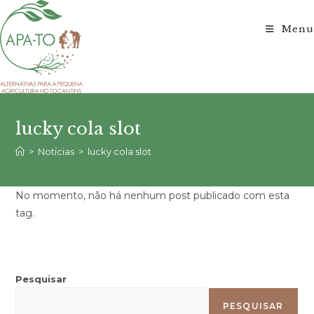
Ir
para
Menu
o
conteúdo
lucky cola slot
>
Notícias
>
lucky cola slot
No momento, não há nenhum post publicado com esta
tag.
Pesquisar
PESQUISAR