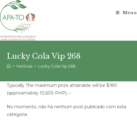
Ir
para
Menu
o
conteúdo
Lucky Cola Vip 268
>
Notícias
>
Lucky Cola Vip 268
Typically The maximum prize attainable will be $180
(approximately 10,500 PHP). –
No momento, não há nenhum post publicado com esta
categoria.