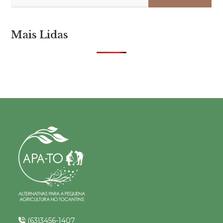
Mais Lidas
(63)3456-1407