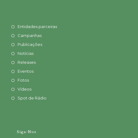
Entidades parceiras
Campanhas
Publicações
Notícias
Releases
Eventos
Fotos
Vídeos
Spot de Rádio
Siga-Nos