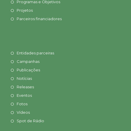
Programas e Objetivos
Projetos
Parceiros financiadores
Entidades parceiras
Campanhas
Publicações
Notícias
Releases
Eventos
Fotos
Vídeos
Spot de Rádio