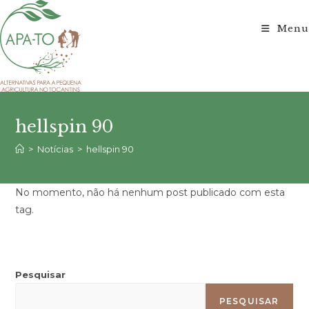
Ir
para
Menu
o
conteúdo
hellspin 90
>
Notícias
>
hellspin 90
No momento, não há nenhum post publicado com esta
tag.
Pesquisar
PESQUISAR