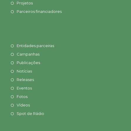
Projetos
Parceiros financiadores
Entidades parceiras
Campanhas
Publicações
Notícias
Releases
Eventos
Fotos
Vídeos
Spot de Rádio