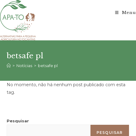
Ir
para
Menu
o
conteúdo
betsafe pl
>
Notícias
>
betsafe pl
No momento, não há nenhum post publicado com esta
tag.
Pesquisar
PESQUISAR