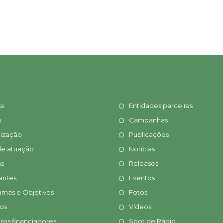
ia
Entidades parceiras
o
Campanhas
ização
Publicações
de atuação
Notícias
s
Releases
antes
Eventos
amas e Objetivos
Fotos
tos
Vídeos
ros financiadores
Spot de Rádio