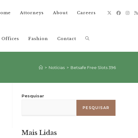
ome
Attorneys
About
Careers
Offices
Fashion
Contact
Alternar
pesquisa
>
Notícias
>
Betsafe Free Slots 396
do
Pesquisar
PESQUISAR
site
Mais Lidas