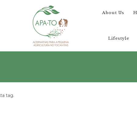
About Us
H
Lifestyle
a tag.