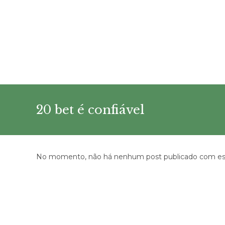
Ir
para
o
conteúdo
20 bet é confiável
No momento, não há nenhum post publicado com est