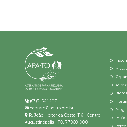
Histór
MIssã
Organ
Área 
Bioma
(63)3456-1407
Integr
contato@apato.org.br
Progr
R. João Heitor da Costa, 116 - Centro,
Proje
Augustinópolis - TO, 77960-000
Parcei