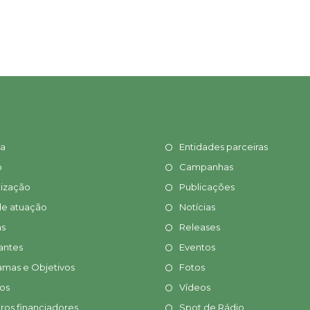
ia
Entidades parceiras
o
Campanhas
ização
Publicações
de atuação
Notícias
s
Releases
antes
Eventos
amas e Objetivos
Fotos
tos
Vídeos
ros financiadores
Spot de Rádio