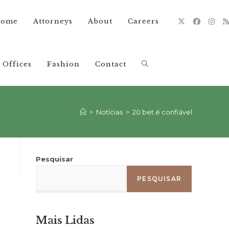
ome
Attorneys
About
Careers
Offices
Fashion
Contact
Alternar
pesquisa
>
Notícias
>
20 bet é confiável
do
Pesquisar
PESQUISAR
site
Mais Lidas