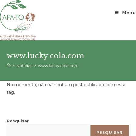
Ir
para
Menu
o
conteúdo
www.lucky cola.com
>
Notícias
>
www.lucky cola.com
No momento, não há nenhum post publicado com esta
tag.
Pesquisar
PESQUISAR