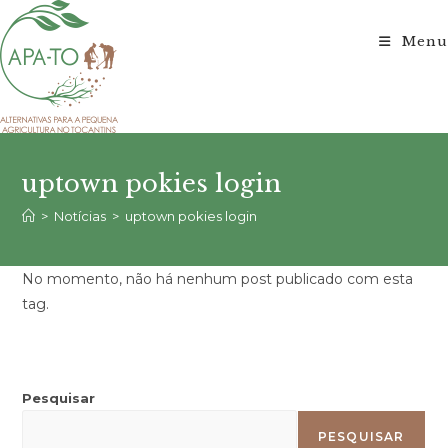
Ir
para
Menu
o
conteúdo
uptown pokies login
>
Notícias
>
uptown pokies login
No momento, não há nenhum post publicado com esta
tag.
Pesquisar
PESQUISAR