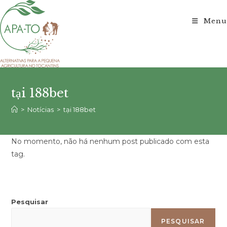
Ir
para
Menu
o
conteúdo
tại 188bet
>
Notícias
>
tại 188bet
No momento, não há nenhum post publicado com esta
tag.
Pesquisar
PESQUISAR