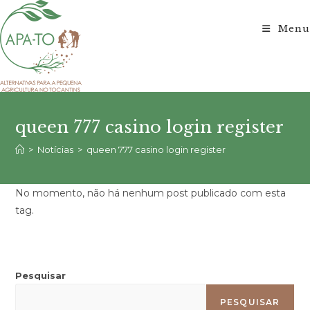
Ir
para
Menu
o
conteúdo
queen 777 casino login register
>
Notícias
>
queen 777 casino login register
No momento, não há nenhum post publicado com esta
tag.
Pesquisar
PESQUISAR