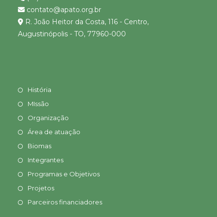
contato@apato.org.br
R. João Heitor da Costa, 116 - Centro,
Augustinópolis - TO, 77960-000
História
MIssão
Organização
Área de atuação
Biomas
Integrantes
Programas e Objetivos
Projetos
Parceiros financiadores