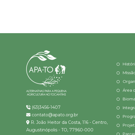
Histór
MIssã
Organ
Área 
Bioma
(63)3456-1407
Integr
contato@apato.org.br
Progr
R. João Heitor da Costa, 116 - Centro,
Proje
Augustinópolis - TO, 77960-000
Parcei