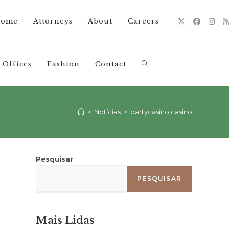
ome
Attorneys
About
Careers
Offices
Fashion
Contact
Alternar
pesquisa
>
Notícias
>
partycasino casino
do
Pesquisar
PESQUISAR
site
Mais Lidas