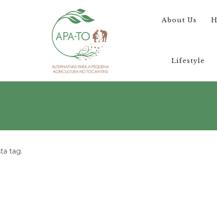
About Us
H
Lifestyle
a tag.