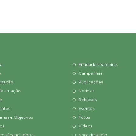
ia
Entidades parceiras
o
Campanhas
ização
Publicações
de atuação
Notícias
s
Releases
antes
Eventos
amas e Objetivos
Fotos
tos
Vídeos
ros financiadores
Spot de Rádio