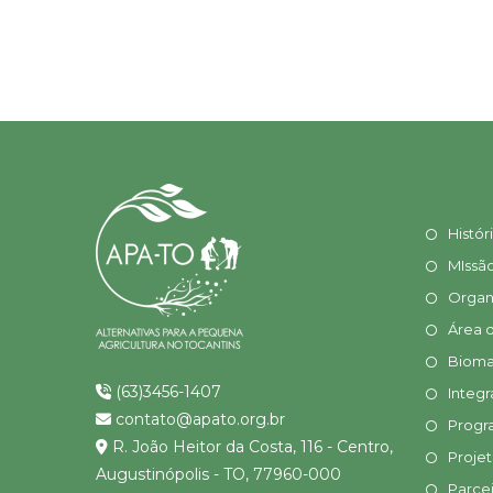
Histór
MIssã
Organ
Área 
Bioma
(63)3456-1407
Integr
contato@apato.org.br
Progr
R. João Heitor da Costa, 116 - Centro,
Proje
Augustinópolis - TO, 77960-000
Parcei