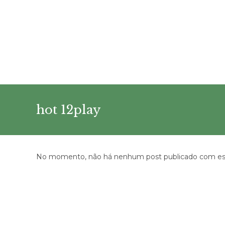
Ir
para
o
conteúdo
hot 12play
No momento, não há nenhum post publicado com est