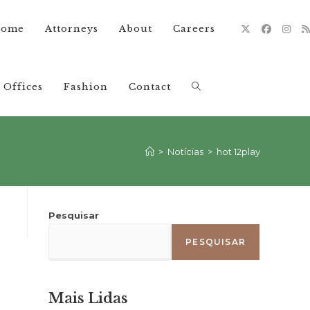
ome
Attorneys
About
Careers
Offices
Fashion
Contact
Alternar
pesquisa
>
Notícias
>
hot 12play
do
Pesquisar
PESQUISAR
site
Mais Lidas