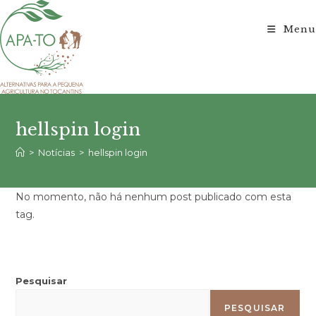
Ir
para
Menu
o
conteúdo
hellspin login
>
Notícias
>
hellspin login
No momento, não há nenhum post publicado com esta
tag.
Pesquisar
PESQUISAR