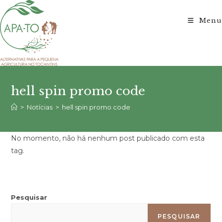
Ir
para
Menu
o
conteúdo
hell spin promo code
>
Notícias
>
hell spin promo code
No momento, não há nenhum post publicado com esta
tag.
Pesquisar
PESQUISAR