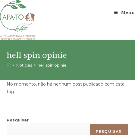
Ir
para
Menu
o
conteúdo
hell spin opinie
>
Notícias
>
hell spin opinie
No momento, não há nenhum post publicado com esta
tag.
Pesquisar
PESQUISAR