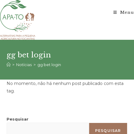
Ir
para
Menu
o
conteúdo
gg bet login
>
Notícias
>
gg bet login
No momento, não há nenhum post publicado com esta
tag.
Pesquisar
PESQUISAR