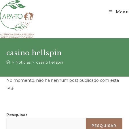
Ir
para
Menu
o
conteúdo
casino hellspin
>
Notícias
>
casino hellspin
No momento, não há nenhum post publicado com esta
tag.
Pesquisar
PESQUISAR