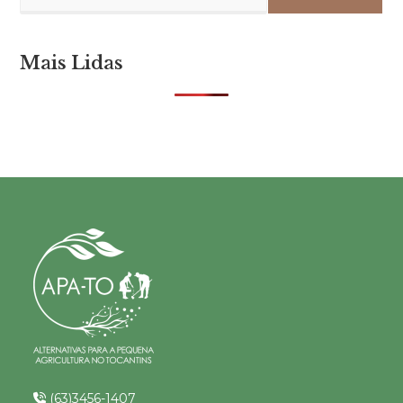
Mais Lidas
(63)3456-1407