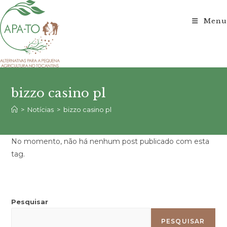
Ir
para
Menu
o
conteúdo
bizzo casino pl
>
Notícias
>
bizzo casino pl
No momento, não há nenhum post publicado com esta
tag.
Pesquisar
PESQUISAR