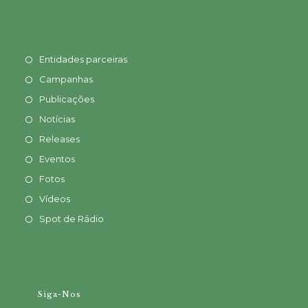
Entidades parceiras
Campanhas
Publicações
Notícias
Releases
Eventos
Fotos
Vídeos
Spot de Rádio
Siga-Nos