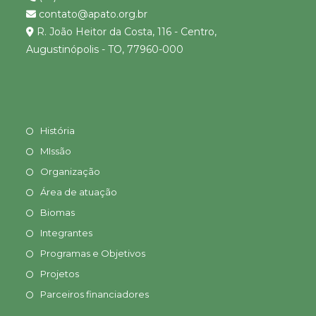
contato@apato.org.br
R. João Heitor da Costa, 116 - Centro,
Augustinópolis - TO, 77960-000
História
MIssão
Organização
Área de atuação
Biomas
Integrantes
Programas e Objetivos
Projetos
Parceiros financiadores