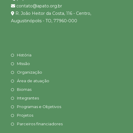
contato@apato.org.br
R. João Heitor da Costa, 116 - Centro,
Augustinópolis - TO, 77960-000
História
MIssão
Organização
Área de atuação
Biomas
Integrantes
Programas e Objetivos
Projetos
Parceiros financiadores