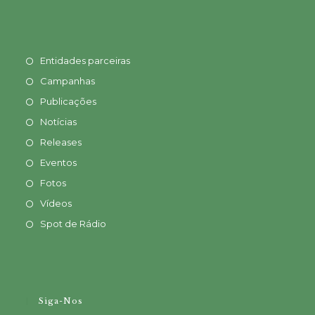
Entidades parceiras
Campanhas
Publicações
Notícias
Releases
Eventos
Fotos
Vídeos
Spot de Rádio
Siga-Nos