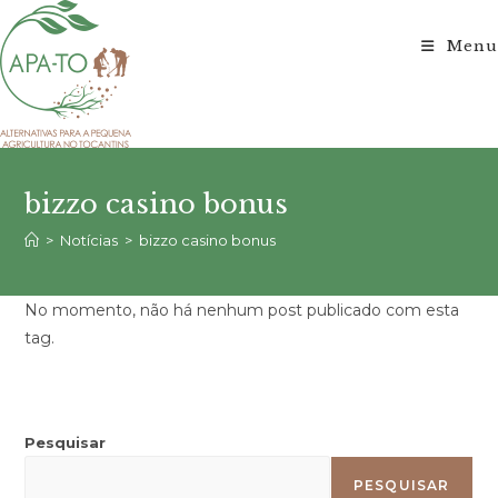
Ir
para
Menu
o
conteúdo
bizzo casino bonus
>
Notícias
>
bizzo casino bonus
No momento, não há nenhum post publicado com esta
tag.
Pesquisar
PESQUISAR