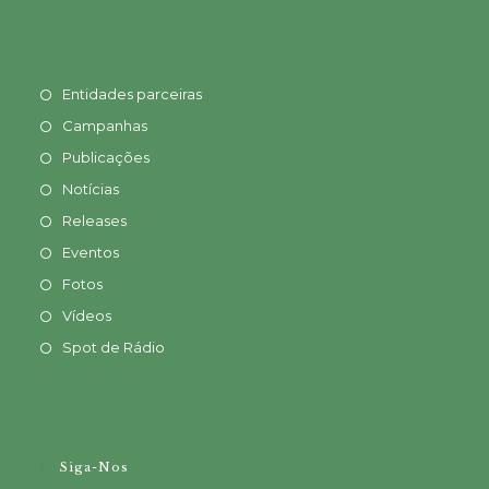
Entidades parceiras
Campanhas
Publicações
Notícias
Releases
Eventos
Fotos
Vídeos
Spot de Rádio
Siga-Nos