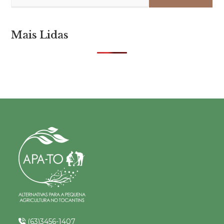
Mais Lidas
(63)3456-1407