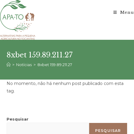
Ir
para
Menu
o
conteúdo
8xbet 159.89.211.27
>
Notícias
>
8xbet 159.89.211.27
No momento, não há nenhum post publicado com esta
tag.
Pesquisar
PESQUISAR