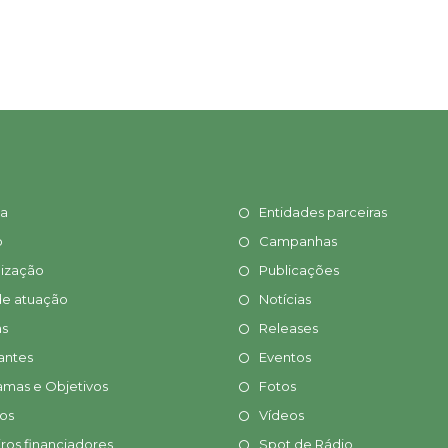
ia
Entidades parceiras
o
Campanhas
ização
Publicações
de atuação
Notícias
s
Releases
antes
Eventos
amas e Objetivos
Fotos
tos
Vídeos
ros financiadores
Spot de Rádio