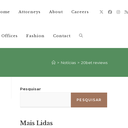
ome
Attorneys
About
Careers
Offices
Fashion
Contact
Alternar
pesquisa
>
Notícias
>
20bet reviews
do
Pesquisar
PESQUISAR
site
Mais Lidas