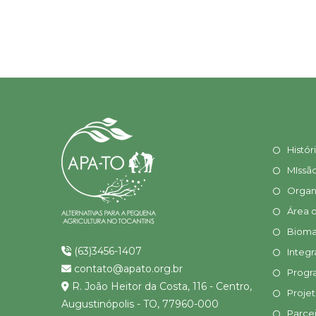
Histór
MIssã
Organ
Área 
Bioma
(63)3456-1407
Integr
contato@apato.org.br
Progr
R. João Heitor da Costa, 116 - Centro,
Proje
Augustinópolis - TO, 77960-000
Parcei