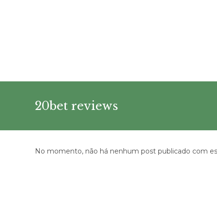
Ir
para
o
conteúdo
20bet reviews
No momento, não há nenhum post publicado com est