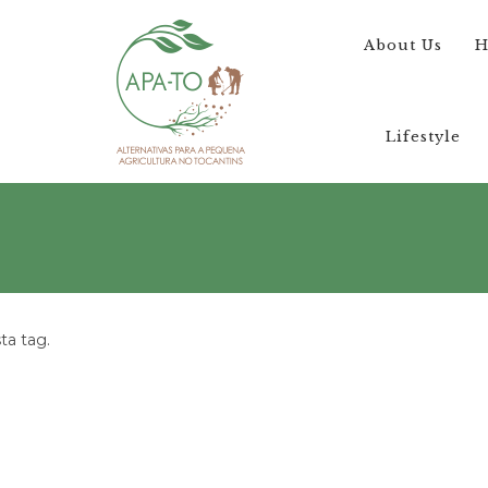
About Us
H
Lifestyle
a tag.