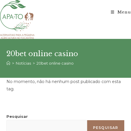
Ir
para
Menu
o
conteúdo
20bet online casino
>
Notícias
>
20bet online casino
No momento, não há nenhum post publicado com esta
tag.
Pesquisar
PESQUISAR