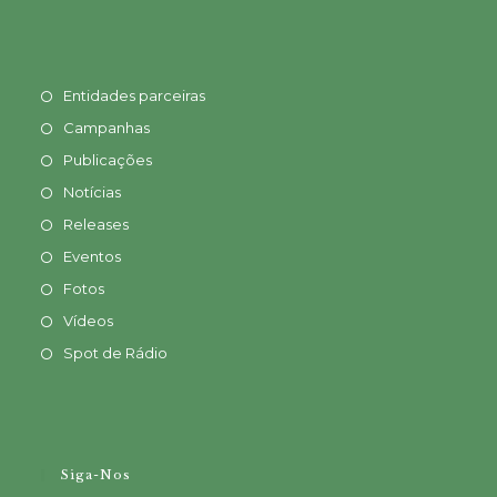
Entidades parceiras
Campanhas
Publicações
Notícias
Releases
Eventos
Fotos
Vídeos
Spot de Rádio
Siga-Nos