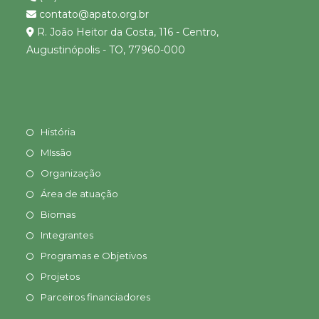
contato@apato.org.br
R. João Heitor da Costa, 116 - Centro,
Augustinópolis - TO, 77960-000
História
MIssão
Organização
Área de atuação
Biomas
Integrantes
Programas e Objetivos
Projetos
Parceiros financiadores