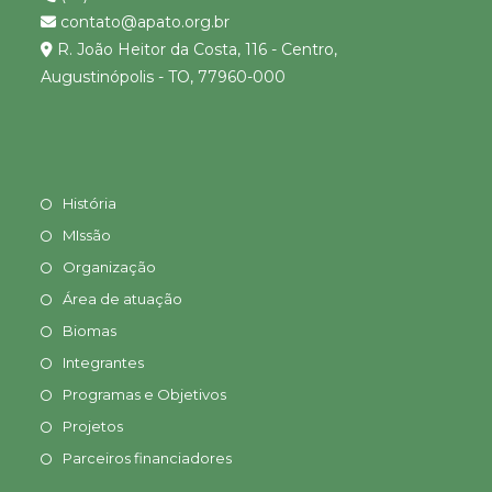
contato@apato.org.br
R. João Heitor da Costa, 116 - Centro,
Augustinópolis - TO, 77960-000
História
MIssão
Organização
Área de atuação
Biomas
Integrantes
Programas e Objetivos
Projetos
Parceiros financiadores