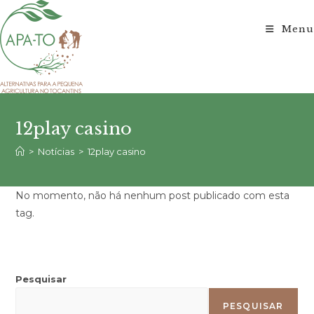
Ir
para
Menu
o
conteúdo
12play casino
>
Notícias
>
12play casino
No momento, não há nenhum post publicado com esta
tag.
Pesquisar
PESQUISAR