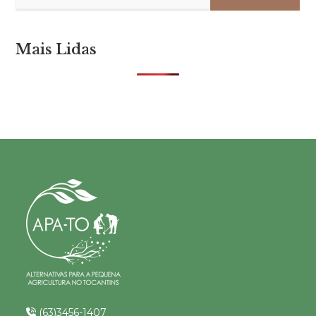
Mais Lidas
(63)3456-1407