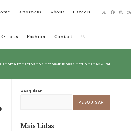
ome
Attorneys
About
Careers
Offices
Fashion
Contact
Alternar
pesquisa
a aponta impactos do Coronavírus nas Comunidades Rurais do Bico 
do
Pesquisar
PESQUISAR
o
site
Mais Lidas