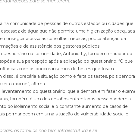
s organizações para se manterem.
ada na comunidade de pessoas de outros estados ou cidades que
s; escassez de água que não permite uma higienização adequada
 de conseguir acesso às consultas médicas; pouca atenção da
rmações e de assistência dos gestores públicos.
 o questionário na comunidade, Antonio Ly, também morador do
expôs a sua percepção após a aplicação do questionário. “O que
onfianças com os poucos insumos de testes que foram
disso, é precária a situação como é feita os testes, pois demora
azer o exame”, afirma.
do levantamento do questionário, que a demora em fazer o exam
rurais, também é um dos desafios enfrentados nessa pandemia
ento do isolamento social e o constante aumento de casos de
rais permanecem em uma situação de vulnerabilidade social e
ciais, as famílias não tem infraestrutura e se