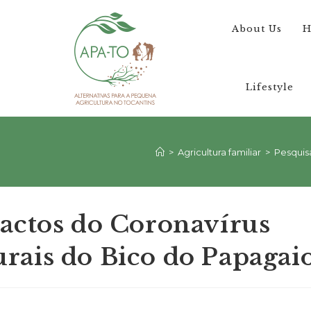
About Us
H
Lifestyle
>
Agricultura familiar
>
Pesquis
actos do Coronavírus
rais do Bico do Papagai