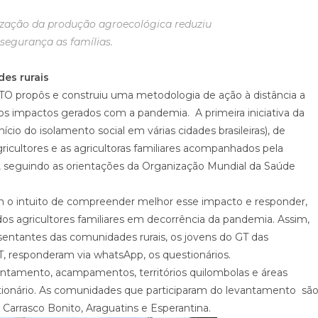
zação da produção agroecológica reduziu
segurança as famílias.
es rurais
A-TO propôs e construiu uma metodologia de ação à distância a
os impactos gerados com a pandemia. A primeira iniciativa da
nício do isolamento social em várias cidades brasileiras), de
gricultores e as agricultoras familiares acompanhados pela
 seguindo as orientações da Organização Mundial da Saúde
om o intuito de compreender melhor esse impacto e responder,
os agricultores familiares em decorrência da pandemia. Assim,
esentantes das comunidades rurais, os jovens do GT das
, responderam via whatsApp, os questionários.
ntamento, acampamentos, territórios quilombolas e áreas
tionário. As comunidades que participaram do levantamento sã
, Carrasco Bonito, Araguatins e Esperantina.