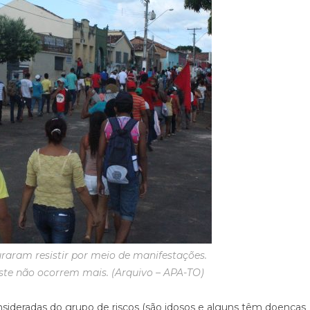
aram resistir por meio de manifestações.
te não ocorrem mais. (Arquivo – APA-TO)
nsideradas do grupo de riscos (são idosos e alguns têm doenças