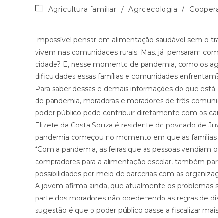
do
publicado:
Categoria
Agricultura familiar
/
Agroecologia
/
Cooper
post:
do
post:
Impossível pensar em alimentação saudável sem o tra
vivem nas comunidades rurais. Mas, já pensaram com
cidade? E, nesse momento de pandemia, como os agr
dificuldades essas famílias e comunidades enfrentam
Para saber dessas e demais informações do que está 
de pandemia, moradoras e moradores de três comunida
poder público pode contribuir diretamente com os c
Elizete da Costa Souza é residente do povoado de Juv
pandemia começou no momento em que as famílias nã
“Com a pandemia, as feiras que as pessoas vendiam o
compradores para a alimentação escolar, também par
possibilidades por meio de parcerias com as organizaç
A jovem afirma ainda, que atualmente os problemas s
parte dos moradores não obedecendo as regras de dist
sugestão é que o poder público passe a fiscalizar mais”