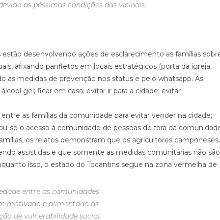
vido as péssimas condições das vicinais.
 estão desenvolvendo ações de esclarecimento as famílias sobr
is, afixando panfletos em locais estratégicos (porta da igreja,
ndo as medidas de prevenção nos status e pelo whatsapp. As
cool gel; ficar em casa; evitar ir para a cidade; evitar
o entre as famílias da comunidade para evitar vender na cidade;
ou-se o acesso à comunidade de pessoas de fora da comunidade
amílias, os relatos demonstram que os agricultores camponeses,
sendo assistidas e que somente as medidas comunitárias não são
Enquanto isso, o estado do Tocantins segue na zona vermelha de
.
iedade entre as comunidades
em motivado e alimentado as
ção de vulnerabilidade social.