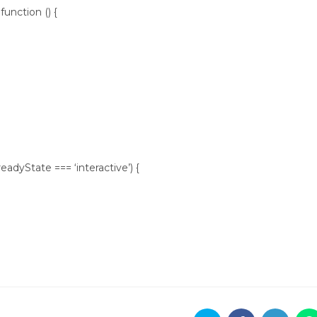
nction () {
adyState === ‘interactive’) {