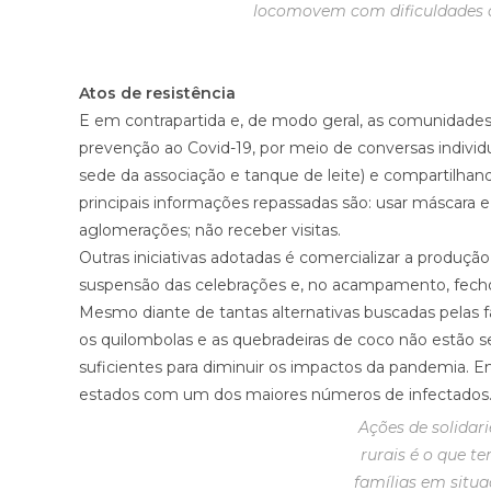
locomovem com dificuldades de
Atos de resistência
E em contrapartida e, de modo geral, as comunidades
prevenção ao Covid-19, por meio de conversas individua
sede da associação e tanque de leite) e compartilha
principais informações repassadas são: usar máscara e ál
aglomerações; não receber visitas.
Outras iniciativas adotadas é comercializar a produçã
suspensão das celebrações e, no acampamento, fech
Mesmo diante de tantas alternativas buscadas pelas f
os quilombolas e as quebradeiras de coco não estão 
suficientes para diminuir os impactos da pandemia. 
estados com um dos maiores números de infectados
Ações de solidar
rurais é o que t
famílias em situa