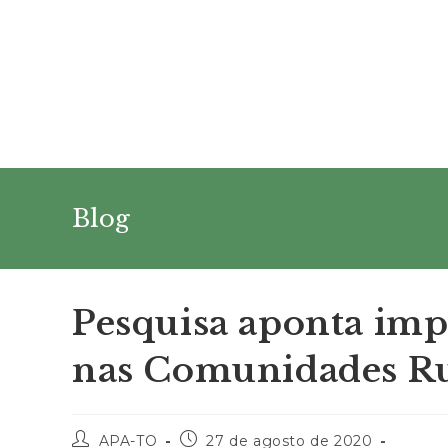
Ir
para
o
conteúdo
Blog
Pesquisa aponta imp
nas Comunidades Ru
Autor
Post
APA-TO
27 de agosto de 2020