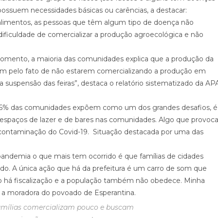
s possuem necessidades básicas ou carências, a destacar:
e alimentos, as pessoas que têm algum tipo de doença não
iculdade de comercializar a produção agroecológica e não
mento, a maioria das comunidades explica que a produção da
pam pelo fato de não estarem comercializando a produção em
 suspensão das feiras”, destaca o relatório sistematizado da AP
e 66% das comunidades expõem como um dos grandes desafios, é
r espaços de lazer e de bares nas comunidades. Algo que provoc
e contaminação do Covid-19. Situação destacada por uma das
pandemia o que mais tem ocorrido é que famílias de cidades
o. A única ação que há da prefeitura é um carro de som que
ão há fiscalização e a população também não obedece. Minha
ta a moradora do povoado de Esperantina.
amílias comercializam pouco e buscam