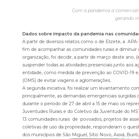
Com a pandemia a comerciali
gerando in
Dados sobre impacto da pandemia nas comunidad
A partir de diversos relatos como o de Elizete, a AP
fim de acompanhar as comunidades rurais e diminuir 
organização, foi decidir, a partir de março deste ano, (i
suspender todas as atividades presenciais junto aos a
entidade, como medida de prevenção ao COVID-19 e,
(OMS) de evitar viagens e aglomerações.
A segunda iniciativa, foi realizar um levantamento c
principalmente, as demandas emergenciais surgidas d
durante o período de 27 de abril a 15 de maio os repr
Juventudes Rurais e do Coletivo da Juventude do MST
13 comunidades rurais de povoados, projetos de asse
coletivas de uso da propriedade, responderam o ques
dos municípios de São Miguel, Sítio Novo, Axixá, Buriti