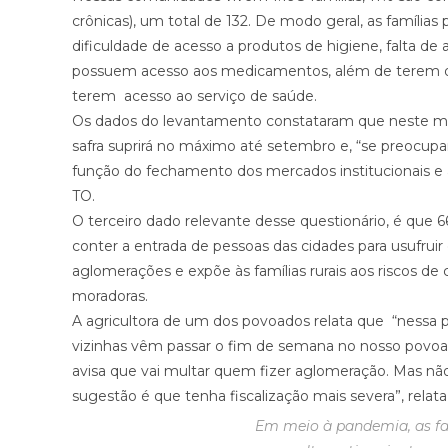
crônicas), um total de 132. De modo geral, as família
dificuldade de acesso a produtos de higiene, falta d
possuem acesso aos medicamentos, além de terem dif
terem acesso ao serviço de saúde.
Os dados do levantamento constataram que neste mo
safra suprirá no máximo até setembro e, “se preocu
função do fechamento dos mercados institucionais e a
TO.
O terceiro dado relevante desse questionário, é qu
conter a entrada de pessoas das cidades para usufrui
aglomerações e expõe às famílias rurais aos riscos d
moradoras.
A agricultora de um dos povoados relata que “nessa 
vizinhas vêm passar o fim de semana no nosso povoad
avisa que vai multar quem fizer aglomeração. Mas n
sugestão é que tenha fiscalização mais severa”, rela
Em meio à pandemia, as f