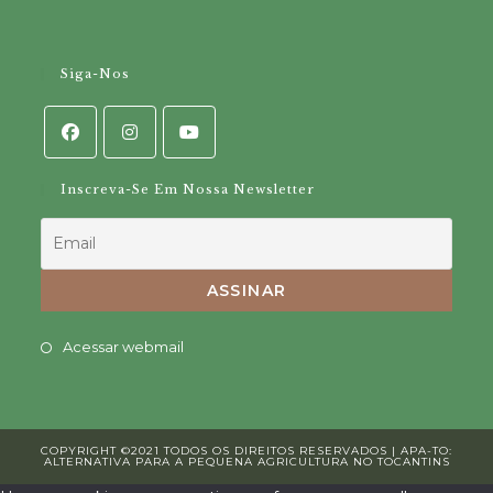
Siga-Nos
Inscreva-Se Em Nossa Newsletter
Opens
Acessar webmail
in
a
new
COPYRIGHT ©2021 TODOS OS DIREITOS RESERVADOS | APA-TO:
tab
ALTERNATIVA PARA A PEQUENA AGRICULTURA NO TOCANTINS