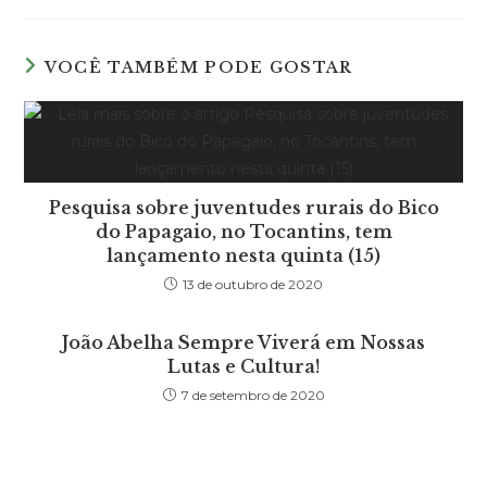
a
a
a
a
new
new
new
new
window
window
window
window
VOCÊ TAMBÉM PODE GOSTAR
Pesquisa sobre juventudes rurais do Bico
do Papagaio, no Tocantins, tem
lançamento nesta quinta (15)
13 de outubro de 2020
João Abelha Sempre Viverá em Nossas
Lutas e Cultura!
7 de setembro de 2020