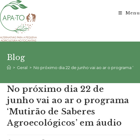
Ir
para
Menu
o
conteúdo
Blog
>
Geral
>
No próximo dia 22 de junho vai ao ar o programa ‘M
No próximo dia 22 de
junho vai ao ar o programa
‘Mutirão de Saberes
Agroecológicos’ em áudio