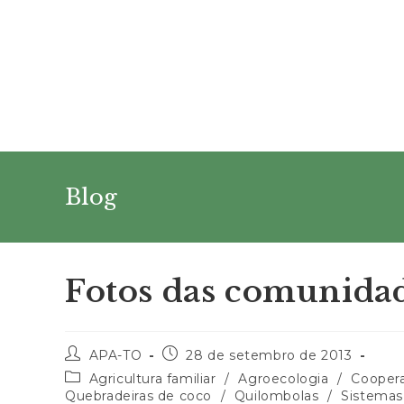
Ir
para
o
conteúdo
Blog
Fotos das comunidad
Autor
Post
APA-TO
28 de setembro de 2013
do
publicado:
Categoria
Agricultura familiar
/
Agroecologia
/
Cooper
post:
do
Quebradeiras de coco
/
Quilombolas
/
Sistemas 