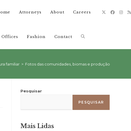
ome
Attorneys
About
Careers
Offices
Fashion
Contact
Alternar
pesquisa
ura familiar
>
Fotos das comunidades, biomas e produção
do
Pesquisar
PESQUISAR
site
Mais Lidas