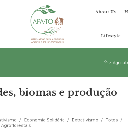
About Us
H
Lifestyle
>
Agricult
es, biomas e produção
ativismo
/
Economia Solidária
/
Extrativismo
/
Fotos
/
Agroflorestais