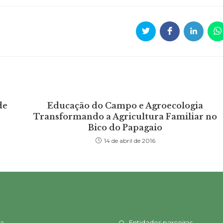
Opens
Opens
Opens
O
in
in
in
in
a
a
a
a
new
new
new
n
window
window
window
w
de
Educação do Campo e Agroecologia
Transformando a Agricultura Familiar no
Bico do Papagaio
14 de abril de 2016
ia
Entidades parceiras