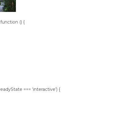
nction () {
adyState === ‘interactive’) {