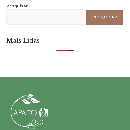
Pesquisar
PESQUISAR
Mais Lidas