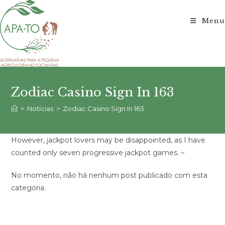
Ir
para
Menu
o
conteúdo
Zodiac Casino Sign In 163
>
Notícias
>
Zodiac Casino Sign In 163
However, jackpot lovers may be disappointed, as I have
counted only seven progressive jackpot games. –
No momento, não há nenhum post publicado com esta
categoria.