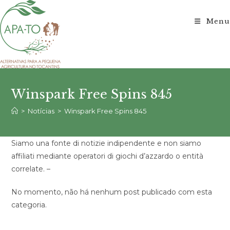
Ir
para
Menu
o
conteúdo
Winspark Free Spins 845
>
Notícias
>
Winspark Free Spins 845
Siamo una fonte di notizie indipendente e non siamo
affiliati mediante operatori di giochi d’azzardo o entità
correlate. –
No momento, não há nenhum post publicado com esta
categoria.