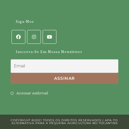
Siga-Nos
Inscreva-Se Em Nossa Newsletter
Opens
Acessar webmail
in
a
new
COPYRIGHT ©2021 TODOS OS DIREITOS RESERVADOS | APA-TO:
tab
ALTERNATIVA PARA A PEQUENA AGRICULTURA NO TOCANTINS