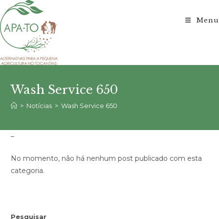
Ir
para
Menu
o
conteúdo
Wash Service 650
>
Notícias
>
Wash Service 650
–
No momento, não há nenhum post publicado com esta
categoria.
Pesquisar