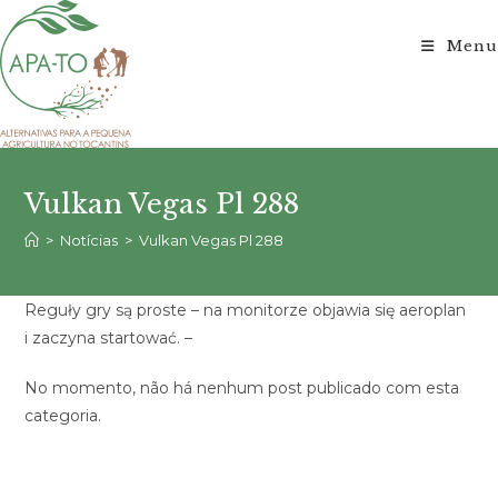
Ir
para
Menu
o
conteúdo
Vulkan Vegas Pl 288
>
Notícias
>
Vulkan Vegas Pl 288
Reguły gry są proste – na monitorze objawia się aeroplan
i zaczyna startować. –
No momento, não há nenhum post publicado com esta
categoria.