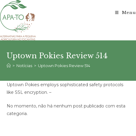
Ir
para
Menu
o
conteúdo
Uptown Pokies Review 514
>
Notícias
>
Uptown Pokies Review 514
Uptown Pokies employs sophisticated safety protocols
like SSL encryption. –
No momento, não há nenhum post publicado com esta
categoria.