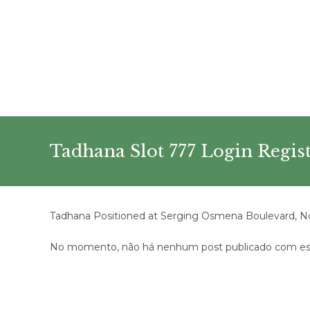
Ir
para
o
conteúdo
Tadhana Slot 777 Login Regist
Tadhana Positioned at Serging Osmena Boulevard, No
No momento, não há nenhum post publicado com est