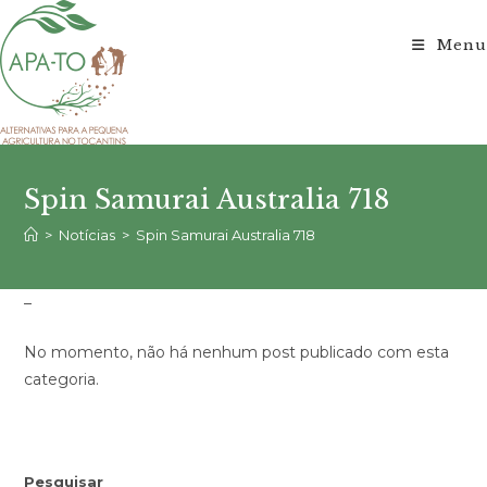
Ir
para
Menu
o
conteúdo
Spin Samurai Australia 718
>
Notícias
>
Spin Samurai Australia 718
–
No momento, não há nenhum post publicado com esta
categoria.
Pesquisar