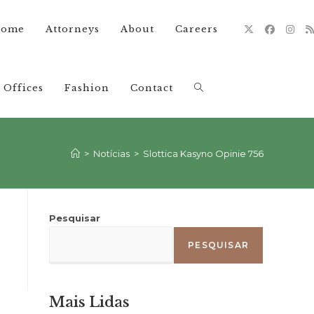
ome
Attorneys
About
Careers
Offices
Fashion
Contact
Alternar
pesquisa
>
Notícias
>
Slottica Kasyno Opinie 756
do
Pesquisar
PESQUISAR
site
Mais Lidas