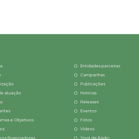
ia
Entidades parceiras
o
Campanhas
ização
Publicações
de atuação
Notícias
s
Releases
antes
Eventos
amas e Objetivos
Fotos
tos
Vídeos
ros financiadores
Spot de Rádio