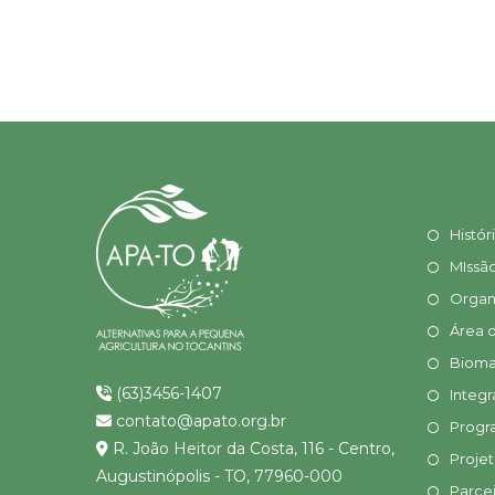
Histór
MIssã
Organ
Área 
Bioma
(63)3456-1407
Integr
contato@apato.org.br
Progr
R. João Heitor da Costa, 116 - Centro,
Proje
Augustinópolis - TO, 77960-000
Parcei