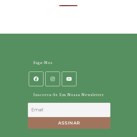
Siga-Nos
Inscreva-Se Em Nossa Newsletter