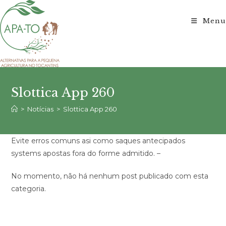
Ir
para
Menu
o
conteúdo
Slottica App 260
>
Notícias
>
Slottica App 260
Evite erros comuns asi como saques antecipados
systems apostas fora do forme admitido. –
No momento, não há nenhum post publicado com esta
categoria.