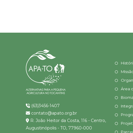
Histór
MIssã
Organ
Área 
Bioma
(63)3456-1407
Integr
contato@apato.org.br
Progr
R. João Heitor da Costa, 116 - Centro,
Proje
Augustinópolis - TO, 77960-000
Parcei