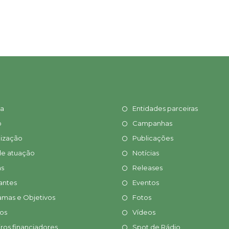
ia
Entidades parceiras
o
Campanhas
ização
Publicações
de atuação
Notícias
s
Releases
antes
Eventos
amas e Objetivos
Fotos
tos
Vídeos
ros financiadores
Spot de Rádio