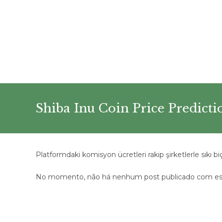
Ir
para
o
conteúdo
Shiba Inu Coin Price Predicti
Platformdaki komisyon ücretleri rakip şirketlerle sıkı
No momento, não há nenhum post publicado com est