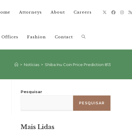
ome
Attorneys
About
Careers
Offices
Fashion
Contact
Alternar
pesquisa
>
Notícias
>
Shiba Inu Coin Price Prediction 813
do
Pesquisar
PESQUISAR
site
Mais Lidas