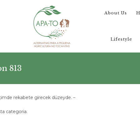
About Us
H
Lifestyle
on 813
 biçimde rekabete girecek düzeyde. –
a categoria.