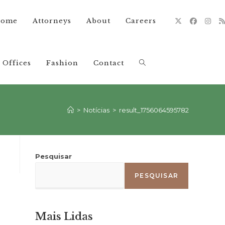
ome
Attorneys
About
Careers
Offices
Fashion
Contact
Alternar
pesquisa
>
Notícias
>
result_1756064595782
do
Pesquisar
PESQUISAR
site
Mais Lidas