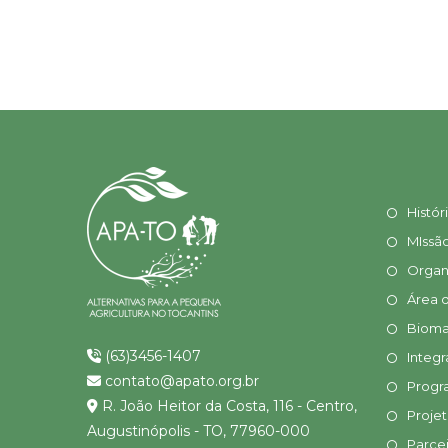
Histór
MIssã
Organ
Área 
Bioma
(63)3456-1407
Integr
contato@apato.org.br
Progr
R. João Heitor da Costa, 116 - Centro,
Proje
Augustinópolis - TO, 77960-000
Parcei