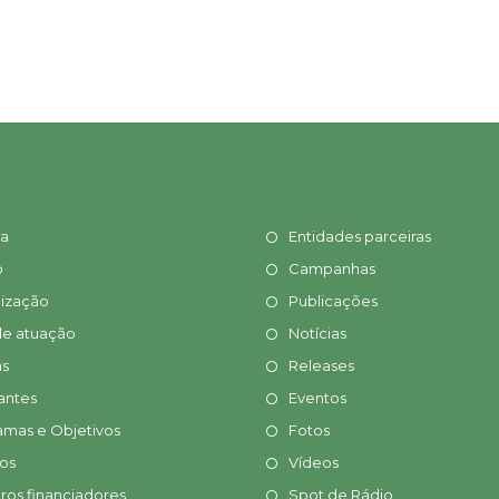
ia
Entidades parceiras
o
Campanhas
ização
Publicações
de atuação
Notícias
s
Releases
antes
Eventos
amas e Objetivos
Fotos
tos
Vídeos
ros financiadores
Spot de Rádio