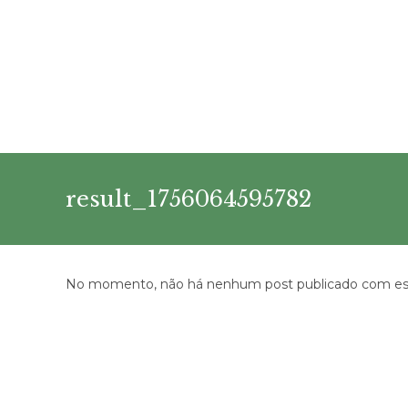
Ir
para
o
conteúdo
result_1756064595782
No momento, não há nenhum post publicado com est