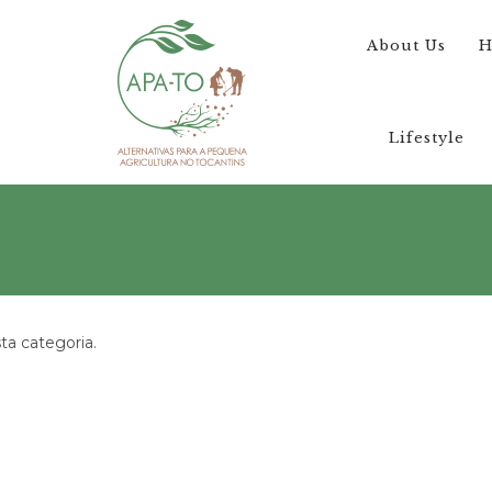
About Us
H
Lifestyle
a categoria.