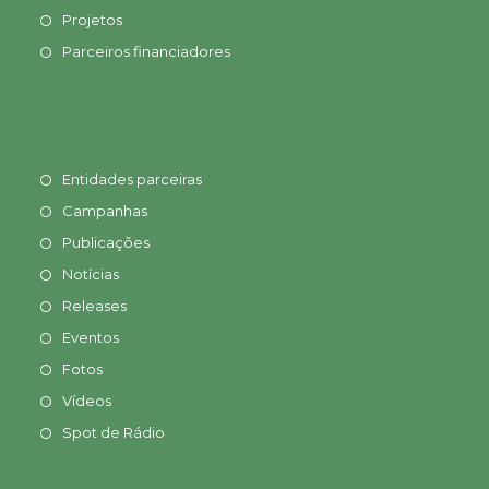
Projetos
Parceiros financiadores
Entidades parceiras
Campanhas
Publicações
Notícias
Releases
Eventos
Fotos
Vídeos
Spot de Rádio